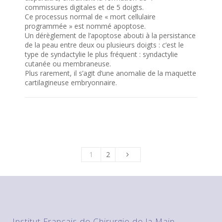
commissures digitales et de 5 doigts.
Ce processus normal de « mort cellulaire
programmée » est nommé apoptose.
Un dérèglement de l’apoptose abouti à la persistance
de la peau entre deux ou plusieurs doigts : c’est le
type de syndactylie le plus fréquent : syndactylie
cutanée ou membraneuse.
Plus rarement, il s’agit d’une anomalie de la maquette
cartilagineuse embryonnaire.
1
2
Institut Français de Chirurgie de la Main