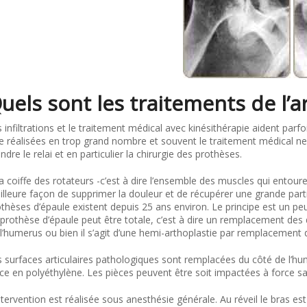
uels sont les traitements de l’a
 infiltrations et le traitement médical avec kinésithérapie aident parfo
e réalisées en trop grand nombre et souvent le traitement médical ne p
ndre le relai et en particulier la chirurgie des prothèses.
la coiffe des rotateurs -c’est à dire l’ensemble des muscles qui entour
lleure façon de supprimer la douleur et de récupérer une grande partie
thèses d’épaule existent depuis 25 ans environ. Le principe est un 
prothèse d’épaule peut être totale, c’est à dire un remplacement des d
l’humerus ou bien il s’agit d’une hemi-arthoplastie par remplacement 
 surfaces articulaires pathologiques sont remplacées du côté de l’hu
ce en polyéthylène. Les pièces peuvent être soit impactées à force sa
ntervention est réalisée sous anesthésie générale. Au réveil le bras e