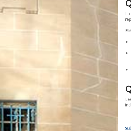
Q
La 
rép
Ell
Q
Les
ind
voi