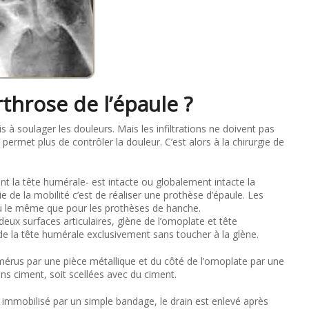
rthrose de l’épaule ?
is à soulager les douleurs. Mais les infiltrations ne doivent pas
ermet plus de contrôler la douleur. C’est alors à la chirurgie de
ent la tête humérale- est intacte ou globalement intacte la
 de la mobilité c’est de réaliser une prothèse d’épaule. Les
peu le même que pour les prothèses de hanche.
eux surfaces articulaires, glène de l’omoplate et tête
de la tête humérale exclusivement sans toucher à la glène.
mérus par une pièce métallique et du côté de l’omoplate par une
ns ciment, soit scellées avec du ciment.
st immobilisé par un simple bandage, le drain est enlevé après