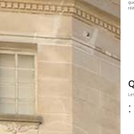
que
ré
Q
Les