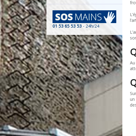
fro
L’é
l’a
01 53 65 53 53
- 24h/24
L’a
son
Q
Au 
att
Q
Sur
un 
des