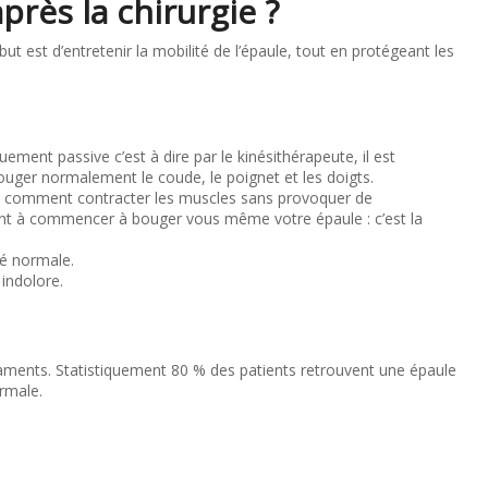
après la chirurgie ?
t est d’entretenir la mobilité de l’épaule, tout en protégeant les
ement passive c’est à dire par le kinésithérapeute, il est
 bouger normalement le coude, le poignet et les doigts.
a comment contracter les muscles sans provoquer de
ment à commencer à bouger vous même votre épaule : c’est la
té normale.
 indolore.
ligaments. Statistiquement 80 % des patients retrouvent une épaule
ormale.