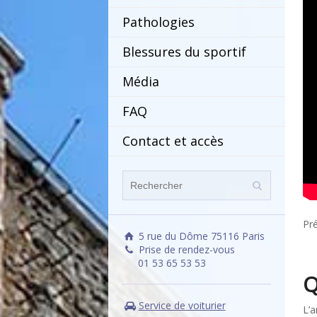
Pathologies
Blessures du sportif
Média
FAQ
Contact et accès
Pré
5 rue du Dôme 75116 Paris
Prise de rendez-vous
01 53 65 53 53
Q
Service de voiturier
L’a