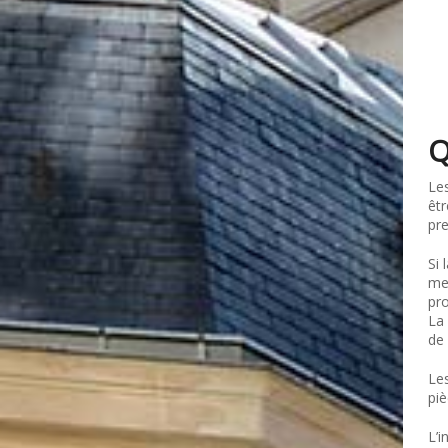
Q
Les
êtr
pre
Si 
mei
pro
La 
de 
Les
piè
L’i