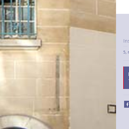
In
5,