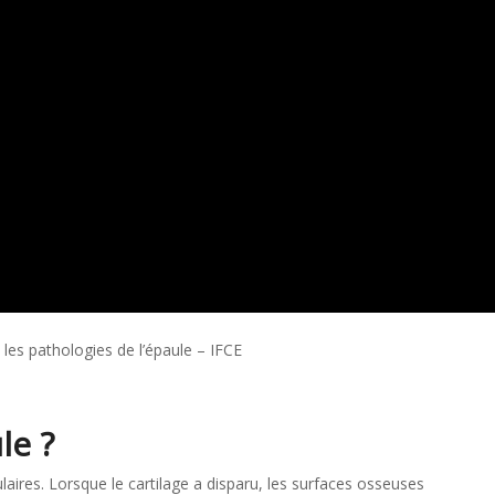
s les pathologies de l’épaule – IFCE
ule ?
laires. Lorsque le cartilage a disparu, les surfaces osseuses