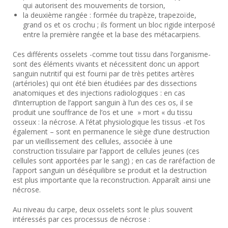
qui autorisent des mouvements de torsion,
la deuxième rangée : formée du trapèze, trapezoïde,
grand os et os crochu ; ils forment un bloc rigide interposé
entre la première rangée et la base des métacarpiens.
Ces différents osselets -comme tout tissu dans l’organisme-
sont des éléments vivants et nécessitent donc un apport
sanguin nutritif qui est fourni par de très petites artères
(artérioles) qui ont été bien étudiées par des dissections
anatomiques et des injections radiologiques : en cas
d’interruption de l’apport sanguin à l’un des ces os, il se
produit une souffrance de l’os et une » mort « du tissu
osseux : la nécrose. A l’état physiologique les tissus -et l’os
également – sont en permanence le siège d’une destruction
par un vieillissement des cellules, associée à une
construction tissulaire par l’apport de cellules jeunes (ces
cellules sont apportées par le sang) ; en cas de raréfaction de
l’apport sanguin un déséquilibre se produit et la destruction
est plus importante que la reconstruction. Apparaît ainsi une
nécrose.
Au niveau du carpe, deux osselets sont le plus souvent
intéressés par ces processus de nécrose :