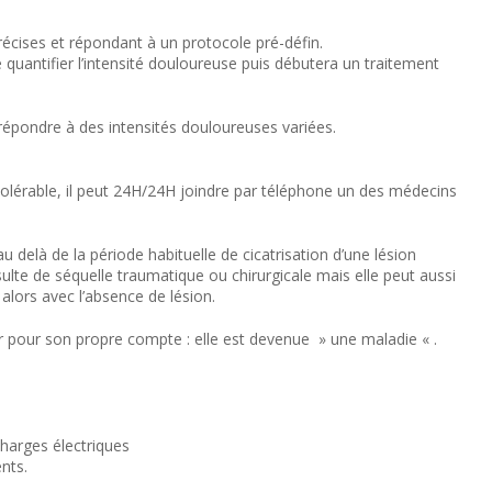
précises et répondant à un protocole pré-défin.
quantifier l’intensité douloureuse puis débutera un traitement
épondre à des intensités douloureuses variées.
tolérable, il peut 24H/24H joindre par téléphone un des médecins
u delà de la période habituelle de cicatrisation d’une lésion
résulte de séquelle traumatique ou chirurgicale mais elle peut aussi
 alors avec l’absence de lésion.
r pour son propre compte : elle est devenue » une maladie « .
harges électriques
nts.