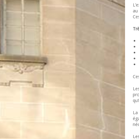
L’e
au
Ce
Tr
Ce
Les
pro
qu’
La 
ég
néc
Les