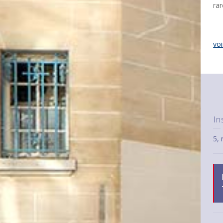
rar
voi
In
5,