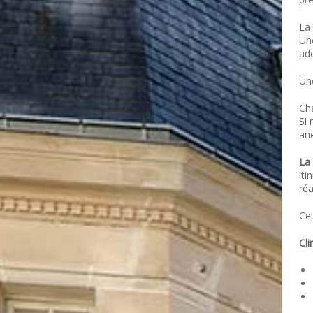
La 
Une
ado
Un
Ch
Si 
ane
La 
iti
réa
Ce
Cli