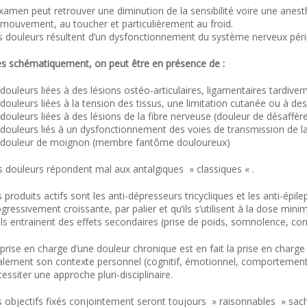
xamen peut retrouver une diminution de la sensibilité voire une anest
 mouvement, au toucher et particulièrement au froid.
s douleurs résultent d’un dysfonctionnement du système nerveux péri
ès schématiquement, on peut être en présence de :
douleurs liées à des lésions ostéo-articulaires, ligamentaires tardiv
douleurs liées à la tension des tissus, une limitation cutanée ou à des
douleurs liées à des lésions de la fibre nerveuse (douleur de désaffér
douleurs liés à un dysfonctionnement des voies de transmission de la
douleur de moignon (membre fantôme douloureux)
s douleurs répondent mal aux antalgiques » classiques « .
 produits actifs sont les anti-dépresseurs tricycliques et les anti-épil
gressivement croissante, par palier et qu’ils s’utilisent à la dose mini
ils entrainent des effets secondaires (prise de poids, somnolence, cons
prise en charge d’une douleur chronique est en fait la prise en charg
alement son contexte personnel (cognitif, émotionnel, comportementa
essiter une approche pluri-disciplinaire.
 objectifs fixés conjointement seront toujours » raisonnables » sach