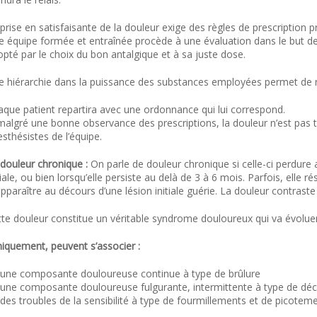
prise en satisfaisante de la douleur exige des règles de prescription 
 équipe formée et entraînée procède à une évaluation dans le but de 
pté par le choix du bon antalgique et à sa juste dose.
e hiérarchie dans la puissance des substances employées permet de r
aque patient repartira avec une ordonnance qui lui correspond.
malgré une bonne observance des prescriptions, la douleur n’est pas 
sthésistes de l’équipe.
douleur chronique :
On parle de douleur chronique si celle-ci perdure a
niale, ou bien lorsqu’elle persiste au delà de 3 à 6 mois. Parfois, elle 
pparaître au décours d’une lésion initiale guérie. La douleur contraste
tte douleur constitue un véritable syndrome douloureux qui va évolue
niquement, peuvent s’associer :
une composante douloureuse continue à type de brûlure
une composante douloureuse fulgurante, intermittente à type de déc
des troubles de la sensibilité à type de fourmillements et de picoteme