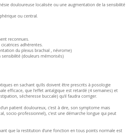
hésie douloureuse localisée ou une augmentation de la sensibilité
phérique ou central.
ement reconnues.
 cicatrices adhérentes.
entation du plexus brachial , névrome)
 sensibilité (douleurs mémorisés)
eptiques en sachant qu’ils doivent être prescrits à posologie
male efficace, que l’effet antalgique est retardé (4 semaines) et
tipation, sécheresse buccale) qu’il faudra corriger.
e d’un patient douloureux, c’est à dire, son symptome mais
l, socio-professionnel), c’est une démarche longue qui peut
ant que la restitution d’une fonction en tous points normale est