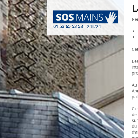
L
Pen
01 53 65 53 53
- 24h/24
Cet
Les
int
pro
Au 
Apr
pat
C’e
de 
sur
du 
d’
pre