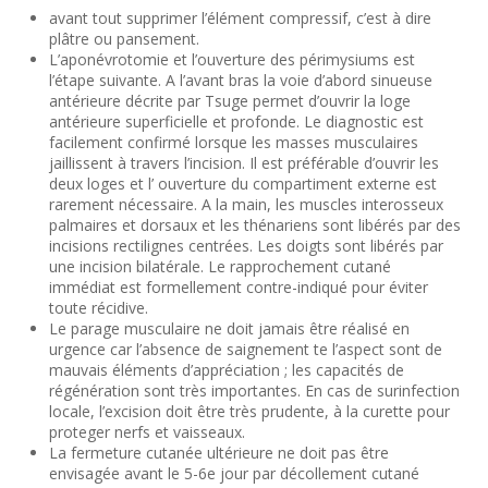
avant tout supprimer l’élément compressif, c’est à dire
plâtre ou pansement.
L’aponévrotomie et l’ouverture des périmysiums est
l’étape suivante. A l’avant bras la voie d’abord sinueuse
antérieure décrite par Tsuge permet d’ouvrir la loge
antérieure superficielle et profonde. Le diagnostic est
facilement confirmé lorsque les masses musculaires
jaillissent à travers l’incision. Il est préférable d’ouvrir les
deux loges et l’ ouverture du compartiment externe est
rarement nécessaire. A la main, les muscles interosseux
palmaires et dorsaux et les thénariens sont libérés par des
incisions rectilignes centrées. Les doigts sont libérés par
une incision bilatérale. Le rapprochement cutané
immédiat est formellement contre-indiqué pour éviter
toute récidive.
Le parage musculaire ne doit jamais être réalisé en
urgence car l’absence de saignement te l’aspect sont de
mauvais éléments d’appréciation ; les capacités de
régénération sont très importantes. En cas de surinfection
locale, l’excision doit être très prudente, à la curette pour
proteger nerfs et vaisseaux.
La fermeture cutanée ultérieure ne doit pas être
envisagée avant le 5-6e jour par décollement cutané